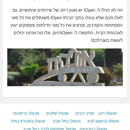
וזה לא הכל! ל- iOpen יש מגוון רחב של שירותים שימושיים, גם
לאלו מכם שלא ננעלו בתוך הבית! iOpen משכפלים את כל סוגי
המפתחות והקודנים, פורצים את כל סוגי הדלתות ומספקים יעוץ
לאבטחת הבית. התקשרו ל- iOpenהיום, וגלו מה אנחנו יכולים
לעשות בשבילכם!
מנעולן רכב
פורץ רכבים
שכפול שלטים
מנעולן ברחובות
מנעולן בראשון לציון
מנעולן בתל אביב
מנעולן במזכרת בתיה
מנעולן בנס ציונה
שכפול מפתחות לרכב בתל אביב