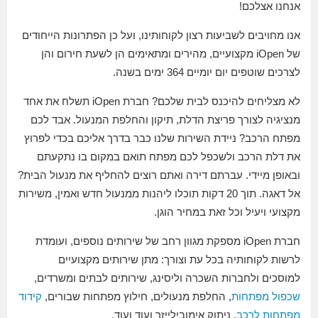
אנחנו אצלכם!
אנו מחויבים לשביעות רצון לקוחותינו, ועל כן הפתרונות הייחודים
של iOpen מקצועיים, מהירים ומתאימים הן לשעת חירום והן
לצרכים שוטפים יום יומיים 364 ימים בשנה.
לא מצליחים להיכנס לבית שלכם? חברת iOpen תשלח את אחד
מנציגיה לצורך פריצת הדלת, תיקון והחלפת המנעול. אבד לכם
מפתח הרכב? ניידת השירות שלנו כבר בדרך אליכם בכדי לפרוץ
את דלת הרכב ולשכפל לכם מפתח תואם במקום בו נתקעתם
ובאופן מיידי. עברתם דירה ואתם רוצים להחליף את מנעול הבית?
אל דאגה. תוך 20 דקות תוכלו ליהנות ממנעול חדש ואמין, משירות
מקצועי ויעיל וכל זאת במחיר הוגן.
חברת iOpen מספקת מגוון רחב של שירותים נוספים, ועומדת
לרשות לקוחותיה בכל עת וצורך: מתן שירותים מקצועיים
למוסכים ולחברות השכרה וליסינג, שירותים לבתים ומשרדים,
שכפול מפתחות
, החלפת מנעולים, חילוץ מפתחות שבורים,
קידוד
מפתחות לרכב
, ניתוק אימובילייזר ועוד ועוד.