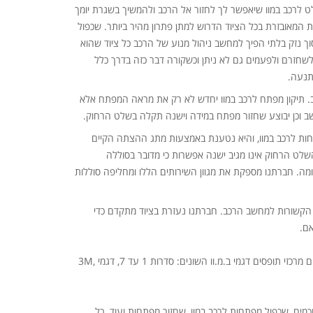
ט לרכב במוו שיאפשר לך לחזור אל הרכב ולהמשיך בשגרת יומך
ת המאובזרת בכל הציוד הדרוש למתן פתרון מהיר ביותר. שכפול
וך נזק בלתי הפיך למחשב ניהול מנוע של הרכב כל ציוד שהוא
לשחזרם ולפעמים גם לא ניתן וכשקורה דבר כזה בדרך כלל
תנעה.
יב. תיקון מפתח לרכב במוו יחדש לא רק את מראה המפתח אלא
ב וכן יבוצע שחזור מפתח במידה וישנה תקלה בשלט הרחוק.
חות לרכב במוו, והיא נטענת באמצעות מתג ההצתה הקיים
 מוגבל למספר שנים (כ-6 בממוצע). כאשר השלט הרחוק אינו מגיב ישנה אפשרות כי מדובר בסוללה
. חברתנו מספקת את מגוון השירותים הללו ומחליפה סוללות
ת הקשורות למחשב הרכב. חברתנו נעזרת בציוד מתקדם כדי
אם.
iOpen הינה חברה המתמחה בפריצות לכלל סוגי כלי הרכב, לרבות רכבי יוקרה. מקום מרכזי תופסים דגמי ב.מ.וו השונים: סדרות 1 עד 7, דגמי 3M,
מים, שכפול מפתחות לרכב במוו, שחזור מפתחות ועוד. כל