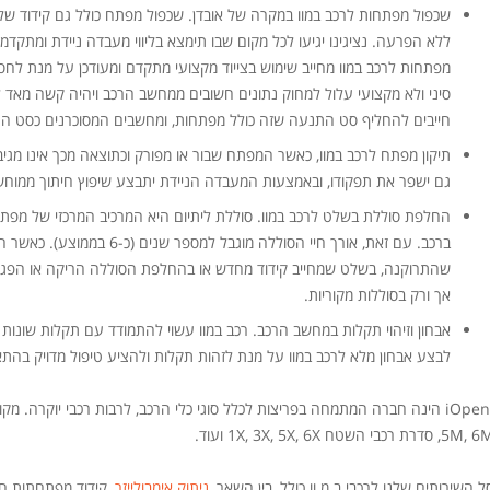
שכפול מפתחות לרכב במוו במקרה של אובדן. שכפול מפתח כולל גם קידוד של
ללא הפרעה. נציגינו יגיעו לכל מקום שבו תימצא בליווי מעבדה ניידת ומתקדמ
מפתחות לרכב במוו מחייב שימוש בצייוד מקצועי מתקדם ומעודכן על מנת לחס
סיני ולא מקצועי עלול למחוק נתונים חשובים ממחשב הרכב ויהיה קשה מאד 
חייבים להחליף סט התנעה שזה כולל מפתחות, ומחשבים המסוכרנים כסט ה
תיקון מפתח לרכב במוו, כאשר המפתח שבור או מפורק וכתוצאה מכך אינו מג
גם ישפר את תפקודו, ובאמצעות המעבדה הניידת יתבצע שיפוץ חיתוך ממוחש
החלפת סוללת בשלט לרכב במוו. סוללת ליתיום היא המרכיב המרכזי של מפת
ברכב. עם זאת, אורך חיי הסוללה
שהתרוקנה, בשלט שמחייב קידוד מחדש או בהחלפת הסוללה הריקה או הפגומה
אך ורק בסוללות מקוריות.
אבחון וזיהוי תקלות במחשב הרכב. רכב במוו עשוי להתמודד עם תקלות שונו
לבצע אבחון מלא לרכב במוו על מנת לזהות תקלות ולהציע טיפול מדויק בהת
5M, סדרת רכבי השטח 1X, 3X, 5X, 6X ועוד.
ל השירותים שלנו לרכבי ב.מ.וו כולל, בין השאר,
ניתוק אימבולייזר
, קידוד מפתחתות חכ