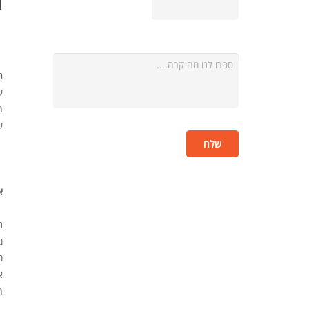
ב
ש
ח
ש
א
נ
מ
מ
א
ה