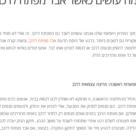
תוך המירוץ היומיומי שלנו אנחנו עשויים לאבד גם המפתח לרכב. זה אולי לא תמיד
קורית גם לטובים ביותר. ברגע של היסח הדעת
אבד מפתח לרכב
, וכשזה קורה אנחנ
לופות: להזמין מנעולן לרכב או לנסות לפרוץ אותו לבד. אתם יכולים בוודאי לנחש 
ל כל אחת מהדרכים הללו.
פשרות ראשונה: פריצה עצמאית לרכב
תחיל מהחלופה הראשונה, זו שדווקא לא מומלץ לכם לנסות בבית. אנשים רבים מח
פתח לרכב. הם מנסים לסדוק את המנעול, אולי לפרוץ את החלון, ולפעמים מנסים ל
ומלץ). אם מפתח הרכב בפנים ואתם מנסים רק לחדור לרכב באחת מהדרכים שהוזכרו 
ותו תצטרכו לשלם רגע אחרי שתחזרו לשבת על מושב הנהג. תיקון הנזק יעלה לכם 
לילה, תצטרכו להגיע מיד אל המוסך לתיקון התקלה. בקיצור, אם אבד מפתח לרכב, ע